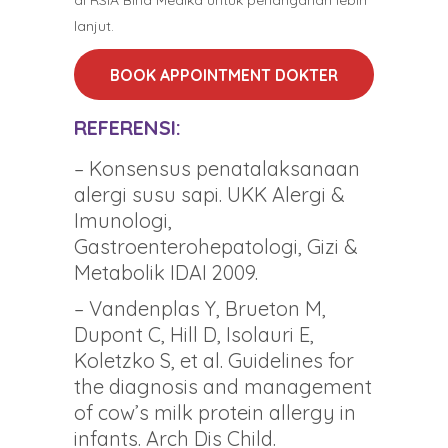
di RSIA Bina Medika untuk penanganan lebih
lanjut.
BOOK APPOINTMENT DOKTER
REFERENSI:
– Konsensus penatalaksanaan
alergi susu sapi. UKK Alergi &
Imunologi,
Gastroenterohepatologi, Gizi &
Metabolik IDAI 2009.
– Vandenplas Y, Brueton M,
Dupont C, Hill D, Isolauri E,
Koletzko S, et al. Guidelines for
the diagnosis and management
of cow’s milk protein allergy in
infants. Arch Dis Child.