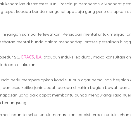
ehamilan di trimester III ini. Pasalnya pemberian ASI sangat pent
ang tepat kepada bunda mengenai apa saja yang perlu disiapkan da
 ini jangan sampai terlewatkan. Persiapan mental untuk menjadi or
ehatan mental bunda dalam menghadapi proses persalinan hingga h
osedur SC,
ERACS
,
ILA
, ataupun induksi epidural, maka konsultasi 
indakan dilakukan.
nda perlu mempersiapkan kondisi tubuh agar persalinan berjalan 
an usus ketika janin sudah berada di rahim bagian bawah dan siap m
napasan yang baik dapat membantu bunda mengurangi rasa nyeri sa
n berlangsung.
eriksaan tersebut untuk memastikan kondisi terbaik untuk kehami