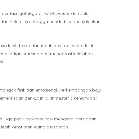
mentasi, gatal-gatal,
stretchmark,
dan selulit.
it dan Kelamin) sehingga bunda bisa menjalankan
sa lebih berat dan tubuh menjadi cepat lelah.
eningkatkan stamina dan mengatasi kelelahan
i.
ntangan fisik dan emosional. Perkembangan bayi
riksaan berikut ini di trimester 3 kehamilan :
da juga perlu berkonsultasi mengenai persiapan
lebih ketat menjelang persalinan.