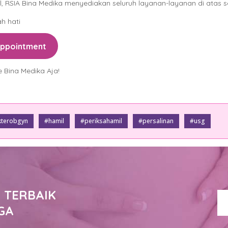
RSIA Bina Medika menyediakan seluruh layanan-layanan di atas 
h hati
Appointment
 Bina Medika Aja!
terobgyn
#hamil
#periksahamil
#persalinan
#usg
 TERBAIK
GA