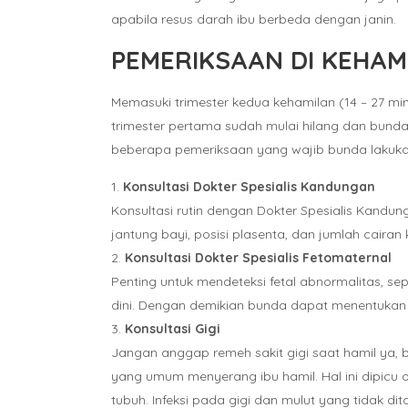
apabila resus darah ibu berbeda dengan janin.
PEMERIKSAAN DI KEHAMI
Memasuki trimester kedua kehamilan (14 – 27 min
trimester pertama sudah mulai hilang dan bund
beberapa pemeriksaan yang wajib bunda lakuka
Konsultasi Dokter Spesialis Kandungan
Konsultasi rutin dengan Dokter Spesialis Kandun
jantung bayi, posisi plasenta, dan jumlah cairan 
Konsultasi Dokter Spesialis Fetomaternal
Penting untuk mendeteksi fetal abnormalitas, se
dini. Dengan demikian bunda dapat menentukan l
Konsultasi Gigi
Jangan anggap remeh sakit gigi saat hamil ya, b
yang umum menyerang ibu hamil. Hal ini dipicu 
tubuh. Infeksi pada gigi dan mulut yang tidak d