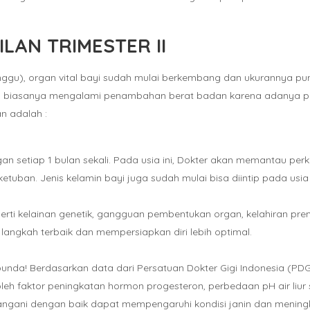
LAN TRIMESTER II
ggu), organ vital bayi sudah mulai berkembang dan ukurannya pun 
a biasanya mengalami penambahan berat badan karena adanya peni
n adalah :
gan setiap 1 bulan sekali. Pada usia ini, Dokter akan memantau pe
ketuban. Jenis kelamin bayi juga sudah mulai bisa diintip pada usia i
perti kelainan genetik, gangguan pembentukan organ, kelahiran pr
angkah terbaik dan mempersiapkan diri lebih optimal.
unda! Berdasarkan data dari Persatuan Dokter Gigi Indonesia (PDGI)
oleh faktor peningkatan hormon progesteron, perbedaan pH air liur
itangani dengan baik dapat mempengaruhi kondisi janin dan mening