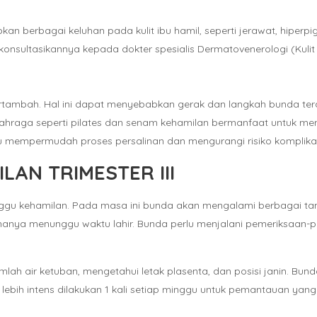
berbagai keluhan pada kulit ibu hamil, seperti jerawat, hiperpig
konsultasikannya kepada dokter spesialis Dermatovenerologi (Kul
ertambah. Hal ini dapat menyebabkan gerak dan langkah bunda tera
olahraga seperti pilates dan senam kehamilan bermanfaat untuk m
ntu mempermudah proses persalinan dan mengurangi risiko komplikas
LAN TRIMESTER III
minggu kehamilan. Pada masa ini bunda akan mengalami berbagai ta
nya menunggu waktu lahir. Bunda perlu menjalani pemeriksaan-peme
mlah air ketuban, mengetahui letak plasenta, dan posisi janin. Bun
lebih intens dilakukan 1 kali setiap minggu untuk pemantauan yang 