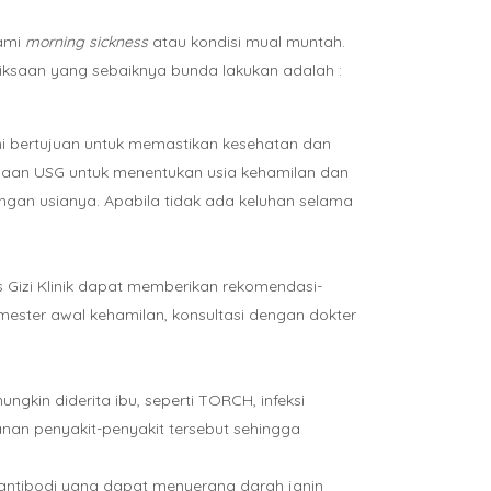
lami
morning sickness
atau kondisi mual muntah.
riksaan yang sebaiknya bunda lakukan adalah :
ni bertujuan untuk memastikan kesehatan dan
saan USG untuk menentukan usia kehamilan dan
gan usianya. Apabila tidak ada keluhan selama
s Gizi Klinik dapat memberikan rekomendasi-
mester awal kehamilan, konsultasi dengan dokter
gkin diderita ibu, seperti TORCH, infeksi
anan penyakit-penyakit tersebut sehingga
 antibodi yang dapat menyerang darah janin