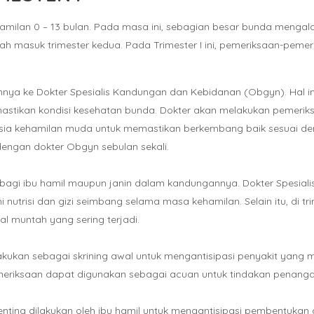
ehamilan 0 – 13 bulan. Pada masa ini, sebagian besar bunda menga
lah masuk trimester kedua. Pada Trimester I ini, pemeriksaan-peme
nnya ke Dokter Spesialis Kandungan dan Kebidanan (Obgyn). Hal i
astikan kondisi kesehatan bunda. Dokter akan melakukan pemerik
sia kehamilan muda untuk memastikan berkembang baik sesuai den
dengan dokter Obgyn sebulan sekali.
 bagi ibu hamil maupun janin dalam kandungannya. Dokter Spesiali
trisi dan gizi seimbang selama masa kehamilan. Selain itu, di tri
al muntah yang sering terjadi.
ukan sebagai skrining awal untuk mengantisipasi penyakit yang mun
l pemeriksaan dapat digunakan sebagai acuan untuk tindakan penang
nting dilakukan oleh ibu hamil untuk mengantisipasi pembentukan