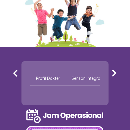
Profil Dokter
Sensori Integrasi
Fisioter