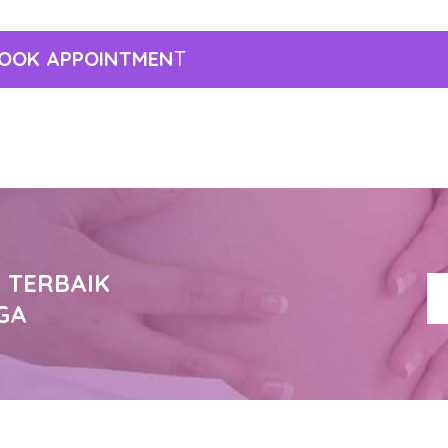
OOK APPOINTMEN
T
 TERBAIK
GA