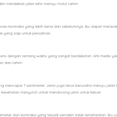
in mendekati jalan lahir menuju mulut rahim.
si kontraksi yang lebih lama dari sebelumnya. Ibu dapat merasakann
uk yang siap untuk persalinan.
intens dengan rentang waktu yang sangat berdekatan. Ahli medis 
n dari rahim.
ang mencapai 7 sentimeter. Janin juga terus berusaha menuju jalan 
i kesehatan menyuruh untuk mendorong janin untuk keluar.
eter dan kontraksi yang terjadi semakin tidak tertahankan. Ibu 