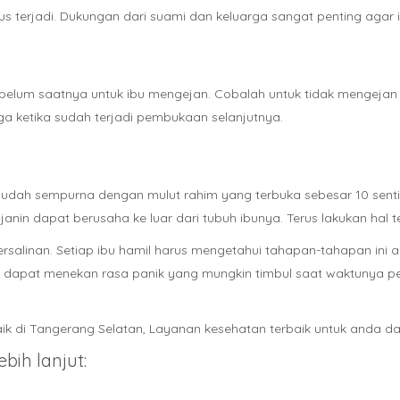
s terjadi. Dukungan dari suami dan keluarga sangat penting agar i
i belum saatnya untuk ibu mengejan. Cobalah untuk tidak mengeja
a ketika sudah terjadi pembukaan selanjutnya.
ah sempurna dengan mulut rahim yang terbuka sebesar 10 sentimet
in dapat berusaha ke luar dari tubuh ibunya. Terus lakukan hal t
salinan. Setiap ibu hamil harus mengetahui tahapan-tahapan ini ag
ga dapat menekan rasa panik yang mungkin timbul saat waktunya p
aik di Tangerang Selatan, Layanan kesehatan terbaik untuk anda da
bih lanjut: