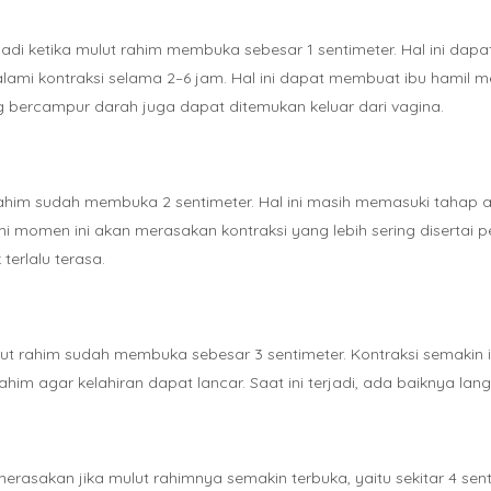
jadi ketika mulut rahim membuka sebesar 1 sentimeter. Hal ini dap
lami kontraksi selama 2–6 jam. Hal ini dapat membuat ibu hamil 
g bercampur darah juga dapat ditemukan keluar dari vagina.
ahim sudah membuka 2 sentimeter. Hal ini masih memasuki tahap aw
momen ini akan merasakan kontraksi yang lebih sering disertai pe
terlalu terasa.
lut rahim sudah membuka sebesar 3 sentimeter. Kontraksi semakin
ahim agar kelahiran dapat lancar. Saat ini terjadi, ada baiknya la
merasakan jika mulut rahimnya semakin terbuka, yaitu sekitar 4 se