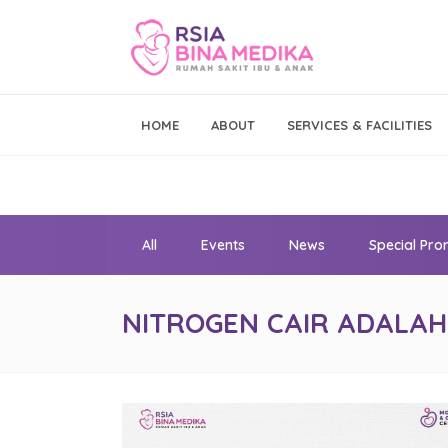
Emergency Call
HOME
ABOUT
SERVICES & FACILITIES
021 - 293 19 999
All
Events
News
Special Pr
NITROGEN CAIR ADALAH