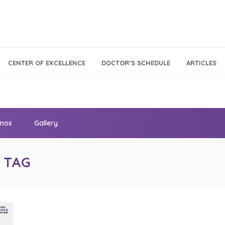
Call Center
Klinik
CENTER OF EXCELLENCE
DOCTOR’S SCHEDULE
ARTICLES
Tumbuh
021 - 293 18 888
Kembang
omos
Gallery
 TAG