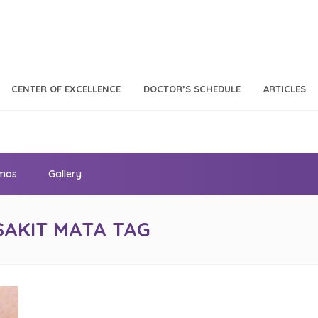
Call Center
Klinik
CENTER OF EXCELLENCE
DOCTOR’S SCHEDULE
ARTICLES
Tumbuh
021 - 293 18 888
Kembang
omos
Gallery
AKIT MATA TAG