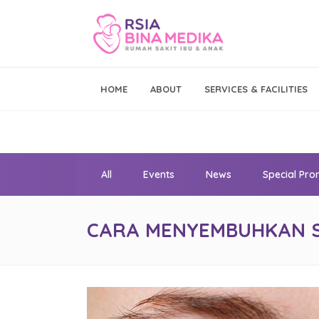
Emergency Call
HOME
ABOUT
SERVICES & FACILITIES
021 - 293 19 999
All
Events
News
Special Pr
CARA MENYEMBUHKAN S