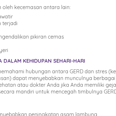
n oleh kecemasan antara lain:
awatir
terjadi
engendalikan pikiran cemas
yeri
 DALAM KEHIDUPAN SEHARI-HARI
 memahami hubungan antara GERD dan stres (k
san) dapat menyebabkan munculnya berbagai ge
sehatan atau dokter Anda jika Anda memiliki ge
secara mandiri untuk mencegah timbulnya GERD
enyebabkan peningkatan asam lambung