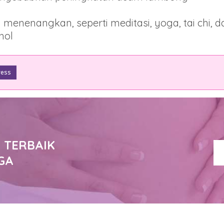
enenangkan, seperti meditasi, yoga, tai chi, da
hol
ress
 TERBAIK
GA