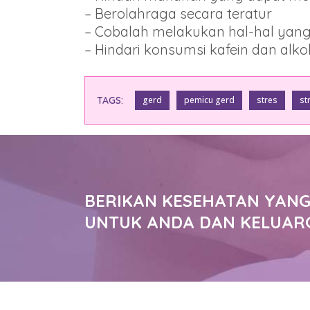
– Berolahraga secara teratur
– Cobalah melakukan hal-hal yang m
– Hindari konsumsi kafein dan alko
TAGS:
gerd
pemicu gerd
stres
st
BERIKAN KESEHATAN YANG
UNTUK ANDA DAN KELUAR