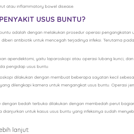
erut atau inflammatory bowel disease.
PENYAKIT USUS BUNTU?
buntu adalah dengan melakukan prosedur operasi pengangkatan u
diberi antibiotik untuk mencegah terjadinya infeksi. Terutama pad
n apendektomi, yaitu laparoskopi atau operasi lubang kunci, dan
ada pengidap usus buntu.
skopi dilakukan dengan membuat beberapa sayatan kecil sebesar 
yang dilengkapi kamera untuk mengangkat usus buntu. Operasi jeni
u dengan bedah terbuka dilakukan dengan membedah perut bagian 
dianjurkan untuk kasus usus buntu yang infeksinya sudah menyebar
bih lanjut: