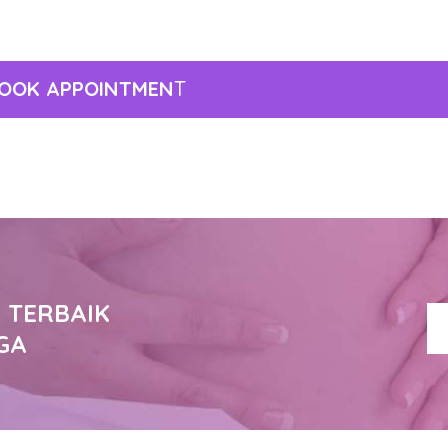
OOK APPOINTMEN
T
 TERBAIK
GA