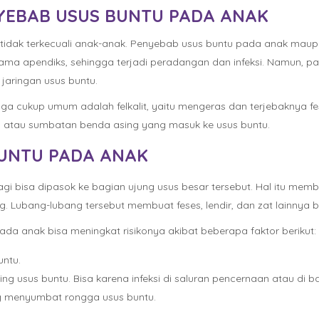
YEBAB USUS BUNTU PADA ANAK
, tidak terkecuali anak-anak. Penyebab usus buntu pada anak ma
a apendiks, sehingga terjadi peradangan dan infeksi. Namun, pad
 jaringan usus buntu.
 cukup umum adalah felkalit, yaitu mengeras dan terjebaknya feses
m atau sumbatan benda asing yang masuk ke usus buntu.
BUNTU PADA ANAK
lagi bisa dipasok ke bagian ujung usus besar tersebut. Hal itu mem
 Lubang-lubang tersebut membuat feses, lendir, dan zat lainnya bo
pada anak bisa meningkat risikonya akibat beberapa faktor berikut:
ntu.
 usus buntu. Bisa karena infeksi di saluran pencernaan atau di ba
g menyumbat rongga usus buntu.