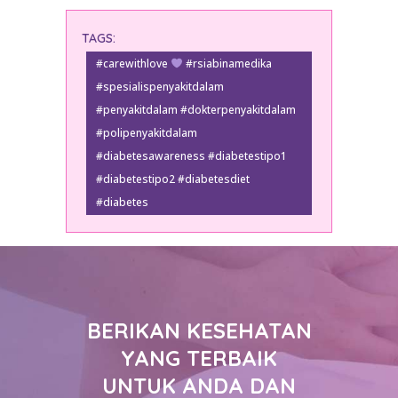
TAGS:
#carewithlove
#rsiabinamedika
#spesialispenyakitdalam
#penyakitdalam #dokterpenyakitdalam
#polipenyakitdalam
#diabetesawareness #diabetestipo1
#diabetestipo2 #diabetesdiet
#diabetes
BERIKAN KESEHATAN
YANG TERBAIK
UNTUK ANDA DAN