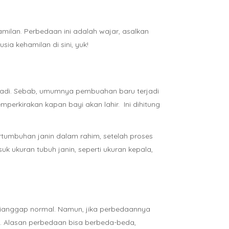
hamilan. Perbedaan ini adalah wajar, asalkan
ia kehamilan di sini, yuk!
erjadi. Sebab, umumnya pembuahan baru terjadi
erkirakan kapan bayi akan lahir. Ini dihitung
rtumbuhan janin dalam rahim, setelah proses
uk ukuran tubuh janin, seperti ukuran kepala,
h dianggap normal. Namun, jika perbedaannya
a. Alasan perbedaan bisa berbeda-beda,