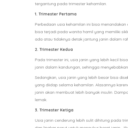
tergantung pada trimester kehamilan.
1. Trimester Pertama
Perbedaan usia kehamilan ini bisa menandakan d
bisa terjadi pada wanita hamil yang memiliki si
ada atau tidaknya detak jantung janin dalam ra
2. Trimester Kedua
Pada trimester ini, usia janin yang lebih kecil
janin dalam kandungan, sehingga menyebabkan p
Sedangkan, usia janin yang lebih besar bisa dise
yang diidap selama kehamilan. Alasannya karena
janin akan membuat lebih banyak insulin. Dampa
lemak.
3. Trimester Ketiga
Usia janin cenderung lebih sulit dihitung pada 
dan lingkar perut untuk mengukur berat janin. Jik