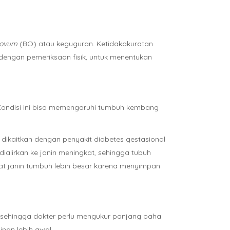
d ovum
(BO) atau keguguran. Ketidakakuratan
i dengan pemeriksaan fisik, untuk menentukan
n. Kondisi ini bisa memengaruhi tumbuh kembang
u dikaitkan dengan penyakit diabetes gestasional
ialirkan ke janin meningkat, sehingga tubuh
uat janin tumbuh lebih besar karena menyimpan
r, sehingga dokter perlu mengukur panjang paha
inan lebih awal.