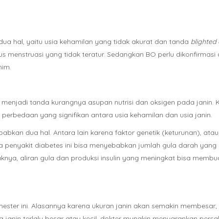
ua hal, yaitu usia kehamilan yang tidak akurat dan tanda
blighte
klus menstruasi yang tidak teratur. Sedangkan BO perlu dikonfirmas
him.
 bisa menjadi tanda kurangnya asupan nutrisi dan oksigen pada jani
erbedaan yang signifikan antara usia kehamilan dan usia janin.
babkan dua hal. Antara lain karena faktor genetik (keturunan), ata
 penyakit diabetes ini bisa menyebabkan jumlah gula darah yang d
knya, aliran gula dan produksi insulin yang meningkat bisa memb
trimester ini. Alasannya karena ukuran janin akan semakin membesa
a janin terlalu besar atau kecil, dokter mungkin menyarankan persal