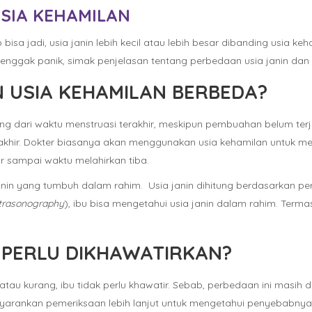
USIA KEHAMILAN
bisa jadi, usia janin lebih kecil atau lebih besar dibanding usia ke
enggak panik, simak penjelasan tentang perbedaan usia janin dan us
N USIA KEHAMILAN BERBEDA?
itung dari waktu menstruasi terakhir, meskipun pembuahan belum t
akhir. Dokter biasanya akan menggunakan usia kehamilan untuk memp
r sampai waktu melahirkan tiba.
anin yang tumbuh dalam rahim. Usia janin dihitung berdasarkan pe
ltrasonography
), ibu bisa mengetahui usia janin dalam rahim. Termas
 PERLU DIKHAWATIRKAN?
atau kurang, ibu tidak perlu khawatir. Sebab, perbedaan ini masi
nyarankan pemeriksaan lebih lanjut untuk mengetahui penyebabny