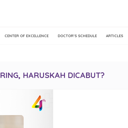
Call Center
Klinik
CENTER OF EXCELLENCE
DOCTOR’S SCHEDULE
ARTICLES
Tumbuh
021 - 293 18 888
Kembang
IRING, HARUSKAH DICABUT?