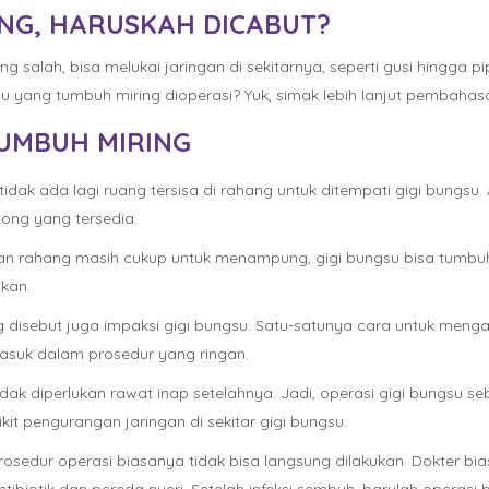
ING, HARUSKAH DICABUT?
 salah, bisa melukai jaringan di sekitarnya, seperti gusi hingga pi
 yang tumbuh miring dioperasi? Yuk, simak lebih lanjut pembahasan
TUMBUH MIRING
dak ada lagi ruang tersisa di rahang untuk ditempati gigi bungsu.
ong yang tersedia.
kuran rahang masih cukup untuk menampung, gigi bungsu bisa tumb
ukan.
ng disebut juga impaksi gigi bungsu. Satu-satunya cara untuk menga
masuk dalam prosedur yang ringan.
dak diperlukan rawat inap setelahnya. Jadi, operasi gigi bungsu 
it pengurangan jaringan di sekitar gigi bungsu.
, prosedur operasi biasanya tidak bisa langsung dilakukan. Dokter 