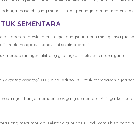
biotik dan pereda nyeri. Setelah infeksi sembuh, barulah operasi b
 adanya masalah yang muncul. Inilah pentingnya rutin memeriksakan
NTUK SEMENTARA
ani operasi, meski memiliki gigi bungsu tumbuh miring. Bisa jadi 
f untuk mengatasi kondisi ini selain operasi.
k meredakan nyeri akibat gigi bungsu untuk sementara, yaitu:
p (
over the counter
/OTC) bisa jadi solusi untuk meredakan nyeri 
.
ereda nyeri hanya memberi efek yang sementara. Artinya, kamu teta
ri yang menumpuk di sekitar gigi bungsu. Jadi, kamu bisa coba re