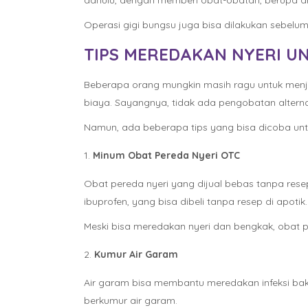
dahulu, dengan memberi obat-obatan, berupa anti
Operasi gigi bungsu juga bisa dilakukan sebelum
TIPS MEREDAKAN NYERI U
Beberapa orang mungkin masih ragu untuk menjal
biaya. Sayangnya, tidak ada pengobatan alternati
Namun, ada beberapa tips yang bisa dicoba untu
Minum Obat Pereda Nyeri OTC
Obat pereda nyeri yang dijual bebas tanpa rese
ibuprofen, yang bisa dibeli tanpa resep di apotik
Meski bisa meredakan nyeri dan bengkak, obat p
Kumur Air Garam
Air garam bisa membantu meredakan infeksi bakte
berkumur air garam.