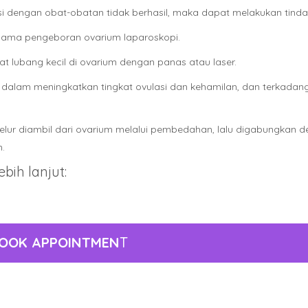
asi dengan obat-obatan tidak berhasil, maka dapat melakukan tin
ama pengeboran ovarium laparoskopi.
t lubang kecil di ovarium dengan panas atau laser.
dalam meningkatkan tingkat ovulasi dan kehamilan, dan terkadang 
 telur diambil dari ovarium melalui pembedahan, lalu digabungkan 
.
bih lanjut:
OOK APPOINTMEN
T