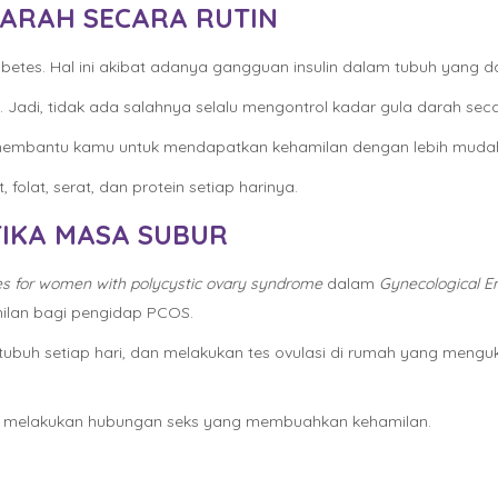
DARAH SECARA RUTIN
betes. Hal ini akibat adanya gangguan insulin dalam tubuh yang 
Jadi, tidak ada salahnya selalu mengontrol kadar gula darah secar
 membantu kamu untuk mendapatkan kehamilan dengan lebih muda
olat, serat, dan protein setiap harinya.
TIKA MASA SUBUR
es for women with polycystic ovary syndrome
dalam
Gynecological E
ilan bagi pengidap PCOS.
 tubuh setiap hari, dan melakukan tes ovulasi di rumah yang mengu
uk melakukan hubungan seks yang membuahkan kehamilan.