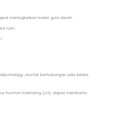
dapat meningkatkan kadar gula darah.
a rutin.
h.
ndocrinology Journal,
berhubungan seks ketika
kur hormon luteinizing (LH), dapat membantu