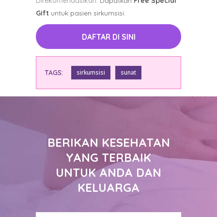
Direkomendasikan
. Dapatkan
Free Special
Gift
untuk pasien sirkumsisi.
DAFTAR DI SINI
TAGS:
sirkumsisi
sunat
BERIKAN KESEHATAN
YANG TERBAIK
UNTUK ANDA DAN
KELUARGA