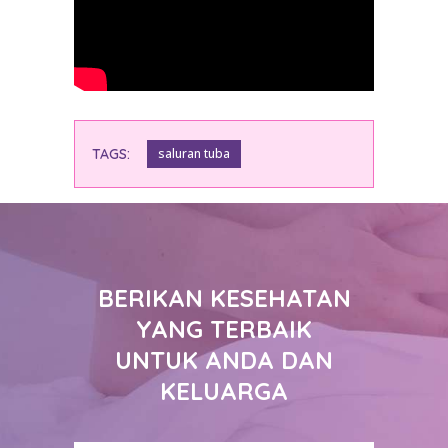
TAGS:
saluran tuba
BERIKAN KESEHATAN
YANG TERBAIK
UNTUK ANDA DAN
KELUARGA