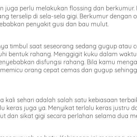
n juga perlu melakukan flossing dan berkumur. 
g terselip di sela-sela gigi. Berkumur denga
babkan penyakit gusi dan bau mulut.
a timbul saat seseorang sedang gugup atau ce
ruhi bentuk rahang. Menggigit kuku dalam wak
nyebabkan disfungsi rahang. Bila kamu mengala
a memicu orang cepat cemas dan gugup sehingg
a kali sehari adalah salah satu kebiasaan terba
u keras juga ya. Menyikat terlalu keras justru 
ut dan sikat gigi secara perlahan selama dua me