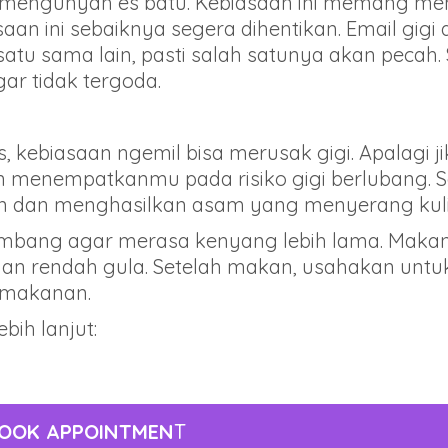
mengunyah es batu. Kebiasaan ini memang mem
 ini sebaiknya segera dihentikan. Email gigi ada
atu sama lain, pasti salah satunya akan pecah. 
ar tidak tergoda.
s, kebiasaan ngemil bisa merusak gigi. Apalagi j
 menempatkanmu pada risiko gigi berlubang. S
dan menghasilkan asam yang menyerang kulit t
bang agar merasa kenyang lebih lama. Makan ca
 dan rendah gula. Setelah makan, usahakan untu
 makanan.
bih lanjut:
OOK APPOINTMEN
T