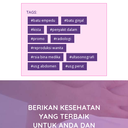
TAGS:
#batu empedu
#batu ginjal
#kista
#penyakit dalam
#promo
#radiologi
#reproduksi wanita
#rsia bina medika
#ultasonografi
#usg abdomen
#usg perut
BERIKAN KESEHATAN
YANG TERBAIK
UNTUK ANDA DAN