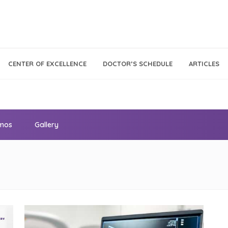
Call Center
Klinik
CENTER OF EXCELLENCE
DOCTOR’S SCHEDULE
ARTICLES
Tumbuh
021 - 293 18 888
Kembang
omos
Gallery