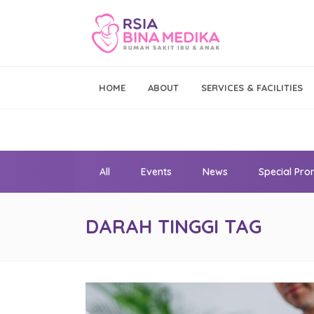
Emergency Call
HOME
ABOUT
SERVICES & FACILITIES
021 - 293 19 999
All
Events
News
Special Pr
DARAH TINGGI TAG