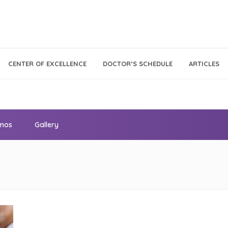
Call Center
Klinik
CENTER OF EXCELLENCE
DOCTOR’S SCHEDULE
ARTICLES
Tumbuh
021 - 293 18 888
Kembang
omos
Gallery