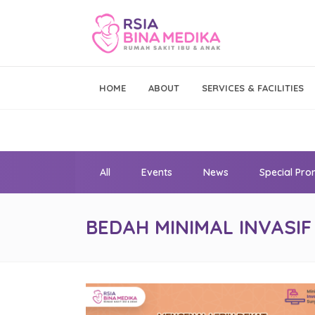
Emergency Call
HOME
ABOUT
SERVICES & FACILITIES
021 - 293 19 999
All
Events
News
Special Pr
BEDAH MINIMAL INVASIF