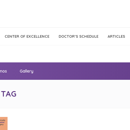
Call Center
Klinik
CENTER OF EXCELLENCE
DOCTOR’S SCHEDULE
ARTICLES
Tumbuh
021 - 293 18 888
Kembang
omos
Gallery
 TAG