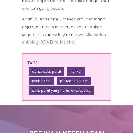
bawah dapat menjadi indikasi adanya kista
ovarium yang pecah.
Apabila Bina Family mengalami beberapa
gejala di atas dan memerlukan tindakan
segera, silakan ke layanan
spesialis bedah
onkologi RSIA Bina Medika.
TAGS:
derita sakit perut
kanker
nyeri perut
pertanda kanker
sakit perut yang harus diwaspadai