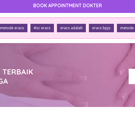
BOOK APPOINTMENT DOKTER
metode eracs
#sc eracs
eracs adalah
eracs bpjs
metode 
 TERBAIK
GA