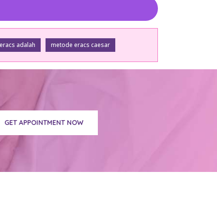
eracs adalah
metode eracs caesar
GET APPOINTMENT NOW