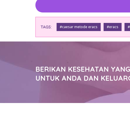
TAGS:
#caesar metode eracs
#eracs
#
BERIKAN KESEHATAN YANG
UNTUK ANDA DAN KELUAR