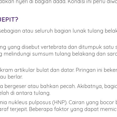
bkan nyeri di bagian dada. Kondisi ini perlu d
EPIT?
na sebagian atau seluruh bagian lunak tulang be
lang yang disebut vertebrata dan ditumpuk satu s
g melindungi sumsum tulang belakang dan sar
kram artikular bulat dan datar. Piringan ini bek
u berlar.
a bergeser atau bahkan pecah. Akibatnya, bagi
elah di antara tulang.
ernia nukleus pulposus (HNP). Cairan yang boco
af terjepit. Beberapa faktor yang dapat memicu 