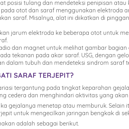
hat posisi tulang dan mendeteksi penipisan atau 
k pada otot dan saraf menggunakan elektroda aru
an saraf. Misalnya, alat ini diikatkan di pingga
an jarum elektroda ke beberapa otot untuk men
af.
o dan magnet untuk melihat gambar bagian dal
ga ada tekanan pada akar saraf. USG, dengan gel
 dalam tubuh dan mendeteksi sindrom saraf ter
TI SARAF TERJEPIT?
ariasi tergantung pada tingkat keparahan gejal
ng cedera dan menghindari aktivitas yang aka
ika gejalanya menetap atau memburuk. Selain 
rjepit untuk mengecilkan jaringan bengkak di sek
kan adalah sebagai berikut.