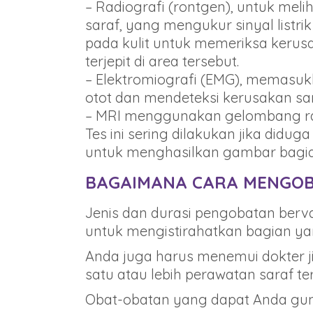
– Radiografi (rontgen), untuk meli
saraf, yang mengukur sinyal listri
pada kulit untuk memeriksa kerusak
terjepit di area tersebut.
– Elektromiografi (EMG), memasukk
otot dan mendeteksi kerusakan sar
– MRI menggunakan gelombang radi
Tes ini sering dilakukan jika didu
untuk menghasilkan gambar bagian
BAGAIMANA CARA MENGOBA
Jenis dan durasi pengobatan berv
untuk mengistirahatkan bagian ya
Anda juga harus menemui dokter j
satu atau lebih perawatan saraf te
Obat-obatan yang dapat Anda guna