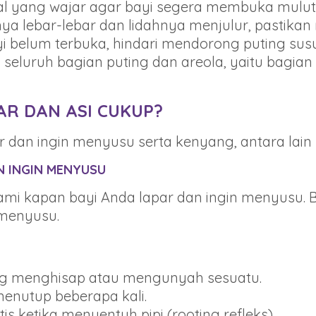
 hal yang wajar agar bayi segera membuka mulut
ya lebar-lebar dan lidahnya menjulur, pastik
ayi belum terbuka, hindari mendorong puting su
seluruh bagian puting dan areola, yaitu bagian
AR DAN ASI CUKUP?
 dan ingin menyusu serta kenyang, antara lain 
N INGIN MENYUSU
i kapan bayi Anda lapar dan ingin menyusu. 
 menyusu.
ang menghisap atau mengunyah sesuatu.
enutup beberapa kali.
s ketika menyentuh pipi (rooting refleks).