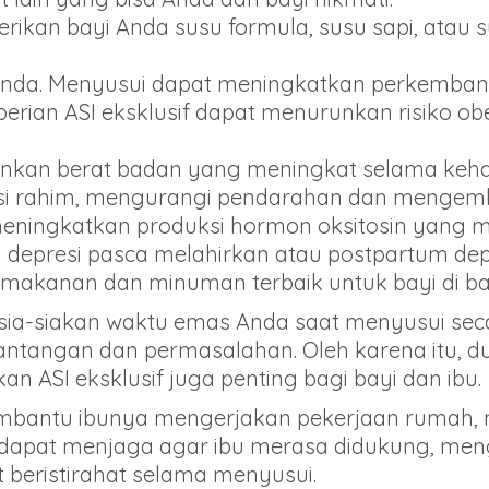
erikan bayi Anda susu formula, susu sapi, ata
nda. Menyusui dapat meningkatkan perkembang
mberian ASI eksklusif dapat menurunkan risiko o
nkan berat badan yang meningkat selama keha
i rahim, mengurangi pendarahan dan mengemba
ningkatkan produksi hormon oksitosin yang me
i depresi pasca melahirkan atau postpartum d
 makanan dan minuman terbaik untuk bayi di ba
 sia-siakan waktu emas Anda saat menyusui secar
antangan dan permasalahan. Oleh karena itu, d
 ASI eksklusif juga penting bagi bayi dan ibu.
embantu ibunya mengerjakan pekerjaan rumah,
dapat menjaga agar ibu merasa didukung, me
t beristirahat selama menyusui.