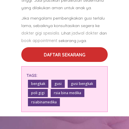
tinggi. Jadi pastikan perawatan sederhana
yang dilakukan aman untuk anak ya.
Jika mengalami pembengkakan gusi terlalu
lama, sebaiknya konsultasikan segera ke
dokter gigi spesialis
. Lihat
jadwal dokter
dan
book appointment
sekarang juga.
DAFTAR SEKARANG
TAGS:
bengkak
gusi
gusi bengkak
poli gigi
rsia bina medika
rsiabinamedika