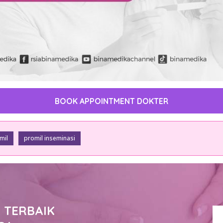
BOOK APPOINTMENT DOKTER
mil
promil inseminasi
 TERBAIK