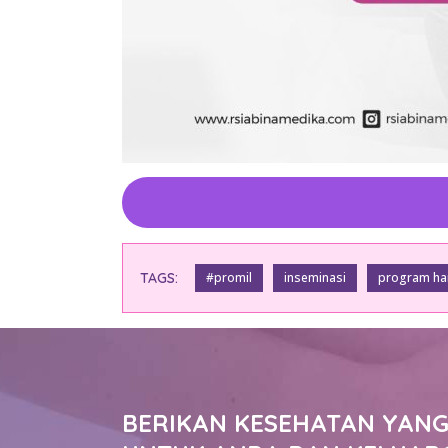
TAGS:
#promil
inseminasi
program ha
BERIKAN KESEHATAN YANG